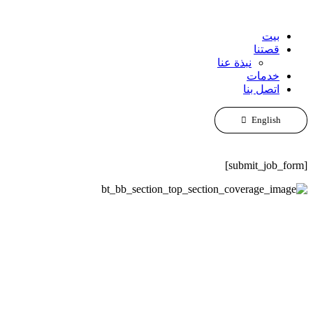
Skip
to
content
بيت
قصتنا
نبذة عنا
خدمات
اتصل بنا
English
[submit_job_form]