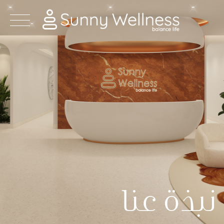
Ski
t
conten
نبذة عنا